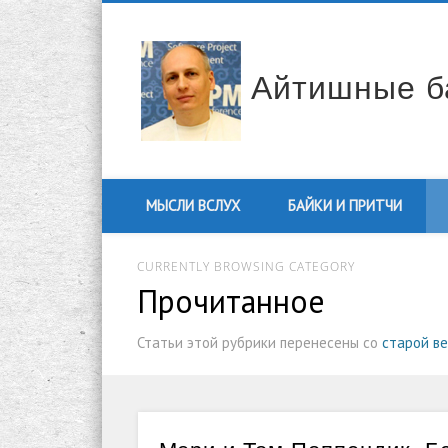
Facebook
Twitter
Vimeo
LinkedIn
Айтишные б
МЫСЛИ ВСЛУХ
БАЙКИ И ПРИТЧИ
CURRENTLY BROWSING CATEGORY
Прочитанное
Статьи этой рубрики перенесены со
старой в