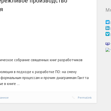
ережливое производство
ия
М
оническое собрание священных книг разработчиков
волюция в подходе к разработке ПО: на смену
 формальным процессам и прочим диаграммам Гантта
е в книге …
танное
Permalink