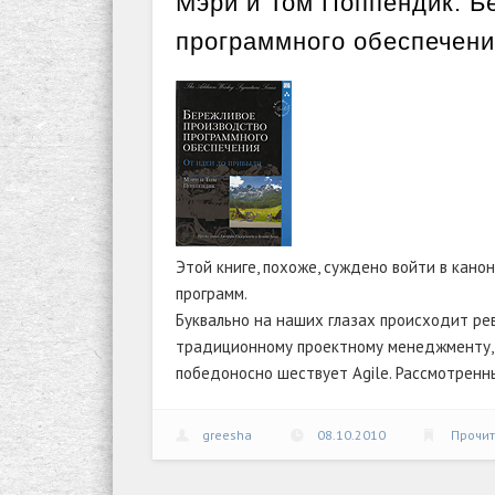
Мэри и Том Поппендик. Б
программного обеспечен
Этой книге, похоже, суждено войти в кан
программ.
Буквально на наших глазах происходит ре
традиционному проектному менеджменту,
победоносно шествует Agile. Рассмотренны
greesha
08.10.2010
Прочи