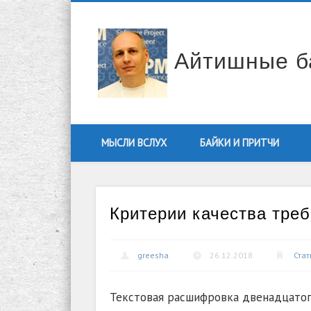
Facebook
Twitter
Vimeo
LinkedIn
Айтишные б
МЫСЛИ ВСЛУХ
БАЙКИ И ПРИТЧИ
Критерии качества тре
greesha
26.12.2018
Стат
Текстовая расшифровка двенадцатог