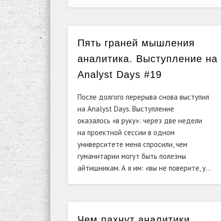
Пять граней мышления
аналитика. Выступление на
Analyst Days #19
После долгого перерыва снова выступил
на
Analyst Days. Выступление
оказалось
«
в
руку
»
: через две недели
на
проектной сессии в
одном
университете меня спросили, чем
гуманитарии могут быть полезны
айтишникам. А
я
им:
«
вы
не
поверите, у…
Чем пахнут аналитики