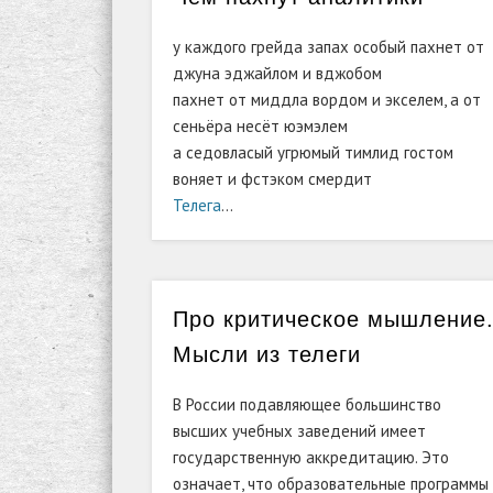
у каждого грейда запах особый пахнет от
джуна эджайлом и вджобом
пахнет от миддла вордом и экселем, а от
сеньёра несёт юэмэлем
а седовласый угрюмый тимлид гостом
воняет и фстэком смердит
Телега
…
Про критическое мышление
Мысли из телеги
В
России подавляющее большинство
высших учебных заведений имеет
государственную аккредитацию. Это
означает, что образовательные программы